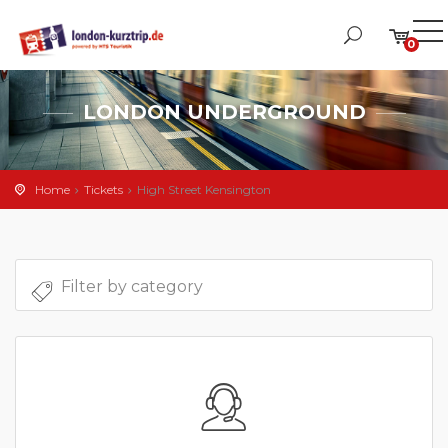
0
LONDON UNDERGROUND
Home
Tickets
High Street Kensington