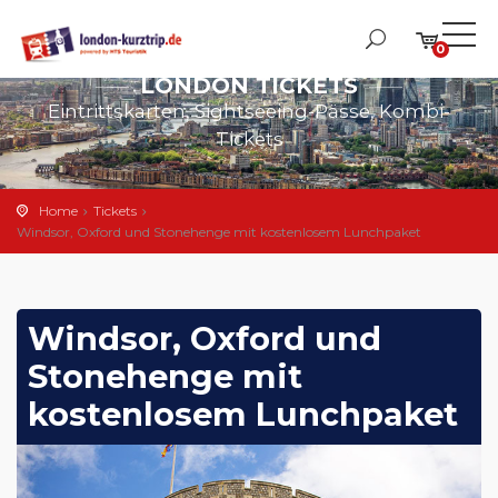
0
LONDON TICKETS
Eintrittskarten, Sightseeing-Pässe, Kombi-
Tickets
Home
Tickets
Windsor, Oxford und Stonehenge mit kostenlosem Lunchpaket
Windsor, Oxford und
Stonehenge mit
kostenlosem Lunchpaket