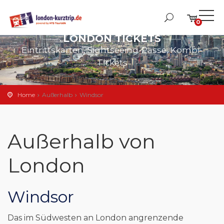
0
LONDON TICKETS
Eintrittskarten, Sightseeing-Pässe, Kombi-
Tickets
Home
Außerhalb
Windsor
Außerhalb von
London
Windsor
Das im Südwesten an London angrenzende