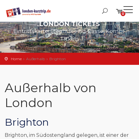
0
LONDON TICKETS
Eintrittskarten, Sightseeing-Pässe, Kombi-
Tickets
Home
Außerhalb
Brighton
Außerhalb von
London
Brighton
Brighton, im Südostengland gelegen, ist einer der