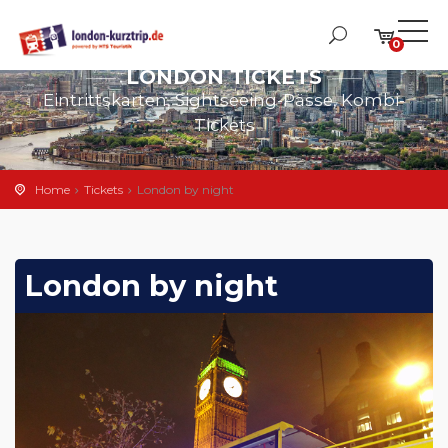
0
LONDON TICKETS
Eintrittskarten, Sightseeing-Pässe, Kombi-
Tickets
Home
Tickets
London by night
London by night