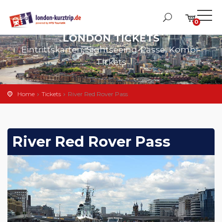
0
LONDON TICKETS
Eintrittskarten, Sightseeing-Pässe, Kombi-
Tickets
Home
Tickets
River Red Rover Pass
River Red Rover Pass