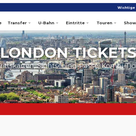
Wichtige 
e
Transfer
U-Bahn
Eintritte
Touren
Show
LONDON TICKET
trittskarten, Sightseeing-Pässe, Kombi-Tic