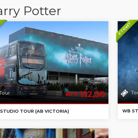
rry Potter
T
E-TICKET
112,50
To
Tour
ab €
WB ST
STUDIO TOUR (AB VICTORIA)