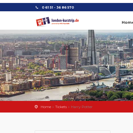
0 61 51 - 36 86 570
Hom
Ein
Home
Tickets
Harry Potter