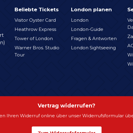
Beliebte Tickets
London planen
Se
Visitor Oyster Card
London
Ve
D
Heathrow Express
London-Guide
rt
Za
Tower of London
Fragen & Antworten
n)
A
Warner Bros. Studio
London Sightseeing
Tour
Wi
Wi
Vertrag widerrufen?
en Ihren Widerruf online über unser Widerrufsformular übe
Zum Widerrufsformular