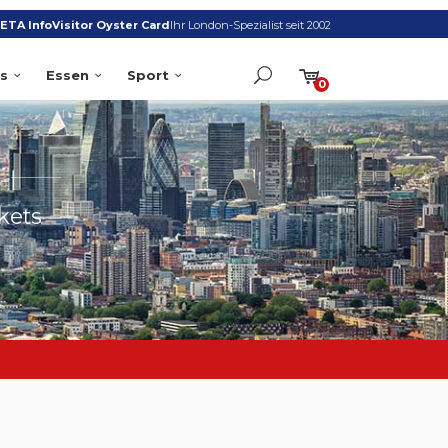
ETA Info
Visitor Oyster Card
Ihr London-Spezialist seit 2002
s
Essen
Sport
0
S
kets