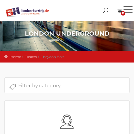
0
LONDON UNDERGROUND
Home
Tickets
Theydon Bois