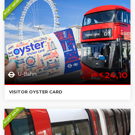
MUST-HAVE
24,10
U-Bahn
ab €
VISITOR OYSTER CARD
MUST-HAVE