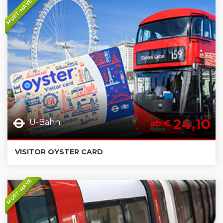
MUST-HAVE
24,10
U-Bahn
ab €
VISITOR OYSTER CARD
MUST-HAVE