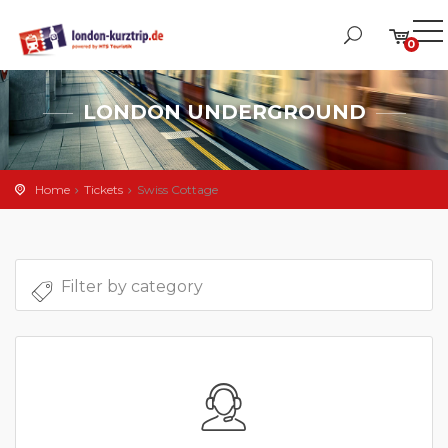
0
LONDON UNDERGROUND
Home
Tickets
Swiss Cottage