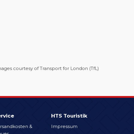
ges courtesy of Transport for London (TfL)
rvice
HTS Touristik
rsandkosten &
Impressum
auer