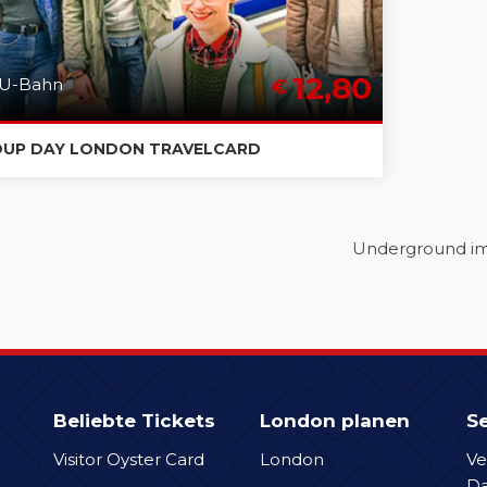
12,80
U-Bahn
€
UP DAY LONDON TRAVELCARD
Underground ima
Beliebte Tickets
London planen
Se
Visitor Oyster Card
London
Ve
D