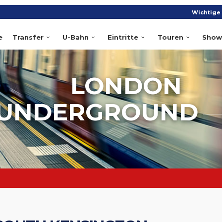
Wichtige 
e
Transfer
U-Bahn
Eintritte
Touren
Show
LONDON
UNDERGROUND