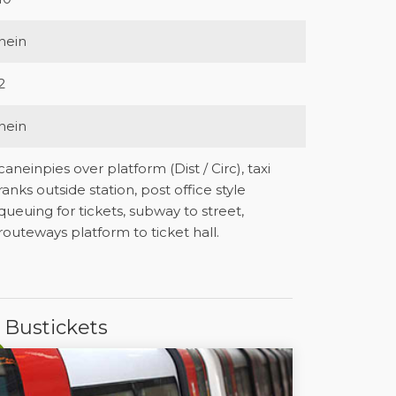
nein
2
nein
caneinpies over platform (Dist / Circ), taxi
ranks outside station, post office style
queuing for tickets, subway to street,
routeways platform to ticket hall.
 Bustickets