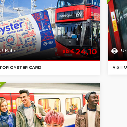
24,10
U-
U-Bahn
ab €
VISIT
ITOR OYSTER CARD
S.