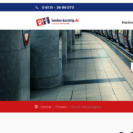
0 61 51 - 36 86 570
Hom
Home
Tickets
South Kensington