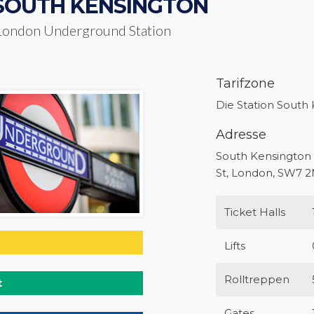
SOUTH KENSINGTON
London Underground Station
Tarifzone
Die Station South K
Adresse
South Kensington 
St, London, SW7 
Ticket Halls
Lifts
Rolltreppen
t
Gates