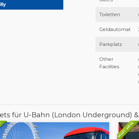
lly
Toiletten
Geldautomat
Parkplatz
Other
Facilities
kets für U-Bahn (London Underground) &
E
MUST-HAVE