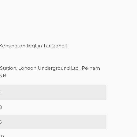
ensington liegt in Tarifzone 1.
Station, London Underground Ltd., Pelham
2NB
1
0
5
10