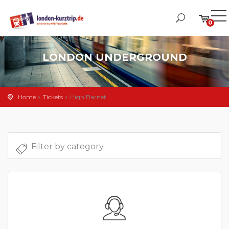
0
LONDON UNDERGROUND
Home
Tickets
High Barnet