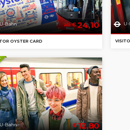
24,10
U-
U-Bahn
ab €
VISIT
ITOR OYSTER CARD
S.
12,80
U-Bahn
€