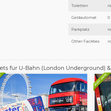
Toiletten
n
Geldautomat
0
Parkplatz
n
Other Facilities
r
kets für U-Bahn (London Underground) &
E
MUST-HAVE