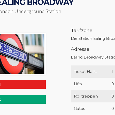
EALING BROADWAY
ondon Underground Station
Tarifzone
Die Station Ealing Broa
Adresse
Ealing Broadway Stat
Ticket Halls
1
Lifts
0
l
Rolltreppen
0
t
Gates
0