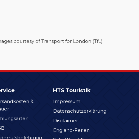
ges courtesy of Transport for London (TfL)
rvice
HTS Touristik
rsandkosten &
Impressum
auer
Datenschutzerklärung
hlungsarten
Disclaimer
GB
England-Ferien
derrufsbelehrung