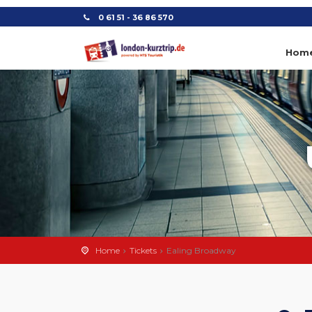
0 61 51 - 36 86 570
Hom
Home
Tickets
Ealing Broadway