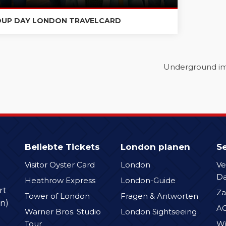
UP DAY LONDON TRAVELCARD
Underground ima
Beliebte Tickets
London planen
Se
Visitor Oyster Card
London
Ve
D
Heathrow Express
London-Guide
rt
Za
Tower of London
Fragen & Antworten
n)
A
Warner Bros. Studio
London Sightseeing
Tour
Wi