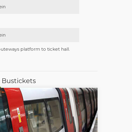
ein
ein
outeways platform to ticket hall.
 Bustickets