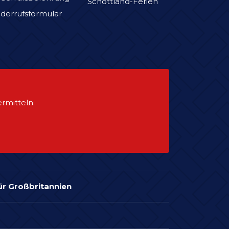
Schottland-Ferien
derrufsformular
rmitteln.
für Großbritannien