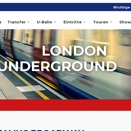
Wichtige 
e
Transfer
U-Bahn
Eintritte
Touren
Show
LONDON
UNDERGROUND