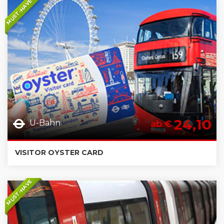
MUST-HAVE
24,10
U-Bahn
ab €
VISITOR OYSTER CARD
MUST-HAVE