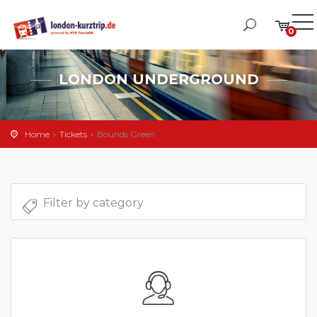
0
LONDON UNDERGROUND
Home
Tickets
Bounds Green