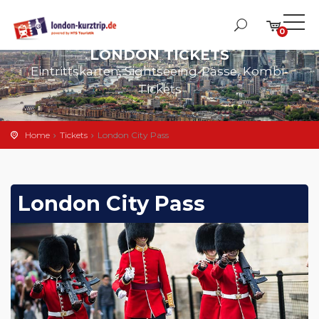
0
LONDON TICKETS
Eintrittskarten, Sightseeing-Pässe, Kombi-
Tickets
Home
Tickets
London City Pass
London City Pass