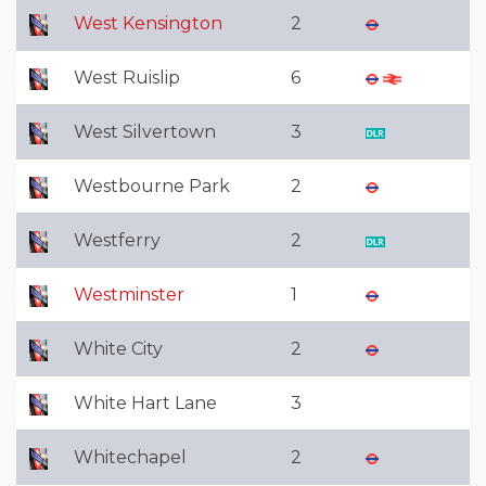
West Kensington
2
West Ruislip
6
West Silvertown
3
Westbourne Park
2
Westferry
2
Westminster
1
White City
2
White Hart Lane
3
Whitechapel
2