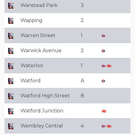
Wanstead Park
3
Wapping
2
Warren Street
1
Warwick Avenue
2
Waterloo
1
Watford
A
Watford High Street
8
Watford Junction
Wembley Central
4