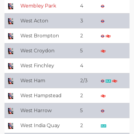
Wembley Park
4
West Acton
3
West Brompton
2
West Croydon
5
West Finchley
4
West Ham
2/3
West Hampstead
2
West Harrow
5
West India Quay
2