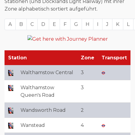
Stationen (und Docklands Light Railway) mit ihrer
Zone alphabetisch sortiert aufgeführt.
A
B
C
D
E
F
G
H
I
J
K
L
Station
Zone
Transport
Walthamstow Central
3
Walthamstow
3
Queen's Road
Wandsworth Road
2
Wanstead
4