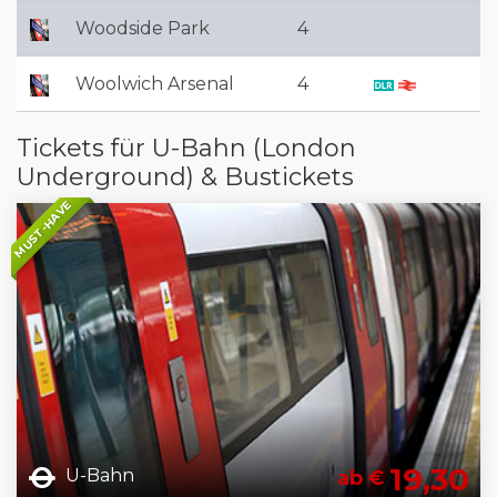
Woodside Park
4
Woolwich Arsenal
4
Tickets für U-Bahn (London
Underground) & Bustickets
MUST-HAVE
19,30
U-Bahn
ab €