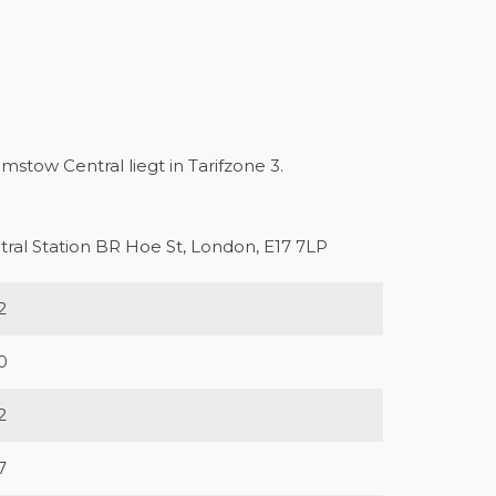
mstow Central liegt in Tarifzone 3.
al Station BR Hoe St, London, E17 7LP
2
0
2
7