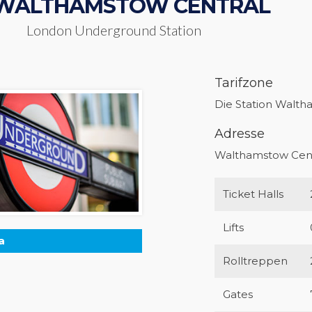
WALTHAMSTOW CENTRAL
London Underground Station
Tarifzone
Die Station Waltha
Adresse
Walthamstow Centr
Ticket Halls
Lifts
a
Rolltreppen
Gates