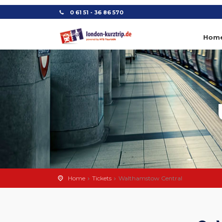
0 61 51 - 36 86 570
Hom
Home
Tickets
Walthamstow Central