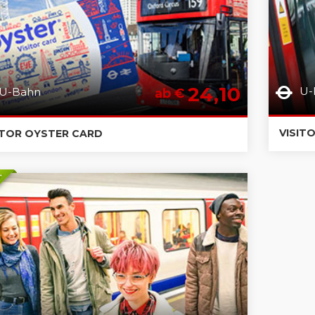
24,10
U-
U-Bahn
ab €
VISIT
ITOR OYSTER CARD
S.