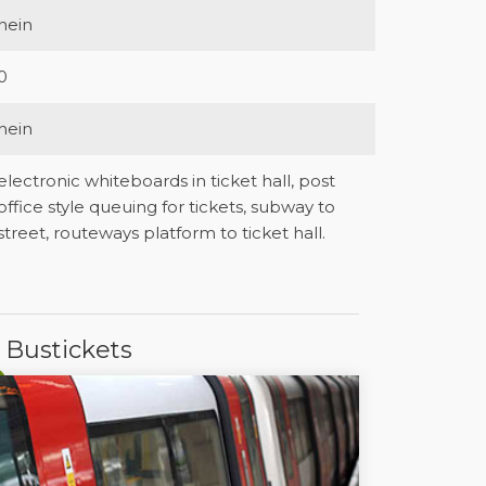
nein
0
nein
electronic whiteboards in ticket hall, post
office style queuing for tickets, subway to
street, routeways platform to ticket hall.
 Bustickets