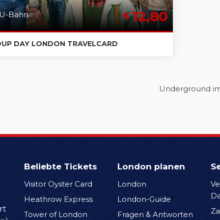
12,80
U-Bahn
€
UP DAY LONDON TRAVELCARD
Underground ima
Beliebte Tickets
London planen
Se
Visitor Oyster Card
London
Ve
D
Heathrow Express
London-Guide
rt
Za
Tower of London
Fragen & Antworten