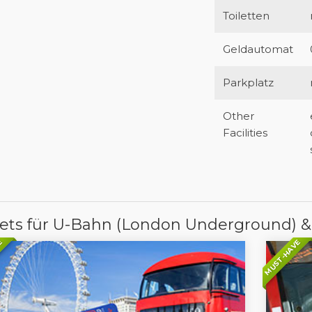
Toiletten
Geldautomat
Parkplatz
Other
Facilities
kets für U-Bahn (London Underground) &
E
MUST-HAVE