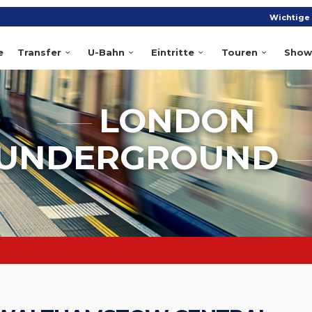
Wichtige 
e
Transfer
U-Bahn
Eintritte
Touren
Show
LONDON
UNDERGROUND