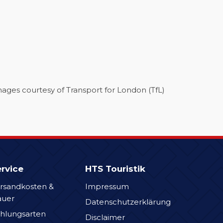
ges courtesy of Transport for London (TfL)
rvice
HTS Touristik
rsandkosten &
Impressum
auer
Datenschutzerklärung
hlungsarten
Disclaimer