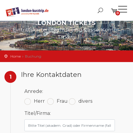
0
LONDON TICKETS
Eintrittskarten, Sightseeing-Pässe, Kombi-
Tickets
Home
Buchung
Ihre Kontaktdaten
1
Anrede:
Herr
Frau
divers
Titel/Firma: