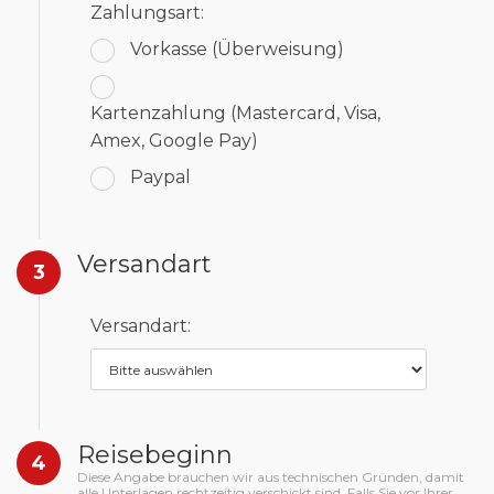
Zahlungsart:
Vorkasse
(Überweisung)
Kartenzahlung
(Mastercard, Visa,
Amex, Google Pay)
Paypal
Versandart
3
Versandart:
Reisebeginn
4
Diese Angabe brauchen wir aus technischen Gründen, damit
alle Unterlagen rechtzeitig verschickt sind. Falls Sie vor Ihrer