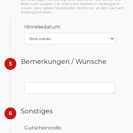
Reise nach London z.B. noch zwei Wochen in Südengland
wären, dann geben Sie bitte den Termin an, an dem Sie nach
Südengland reisen.
Hinreisedatum:
Bemerkungen / Wünsche
5
Sonstiges
6
Gutscheincode: