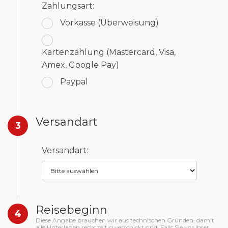
Zahlungsart:
Vorkasse
(Überweisung)
Kartenzahlung
(Mastercard, Visa,
Amex, Google Pay)
Paypal
Versandart
3
Versandart:
Reisebeginn
4
Diese Angabe brauchen wir aus technischen Gründen, damit
alle Unterlagen rechtzeitig verschickt sind. Falls Sie vor Ihrer