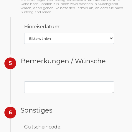
Reise nach London z.B. noch zwei Wochen in Südengland
wären, dann geben Sie bitte den Termin an, an dem Sie nach
Südengland reisen.
Hinreisedatum:
Bemerkungen / Wünsche
5
Sonstiges
6
Gutscheincode: