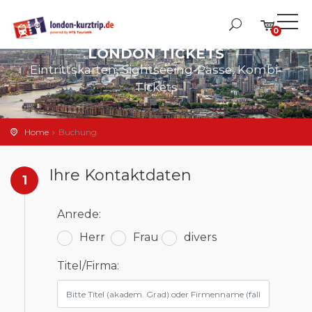
0
LONDON TICKETS
Eintrittskarten, Sightseeing-Pässe, Kombi-
Tickets
Home
Buchung
Ihre Kontaktdaten
1
Anrede:
Herr
Frau
divers
Titel/Firma: