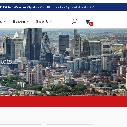
ETA Info
Visitor Oyster Card
Ihr London-Spezialist seit 2002
s
Essen
Sport
0
S
kets