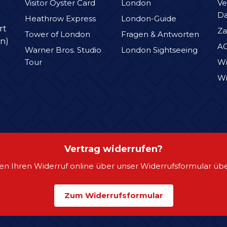
Visitor Oyster Card
London
Ve
D
Heathrow Express
London-Guide
rt
Za
Tower of London
Fragen & Antworten
n)
A
Warner Bros. Studio
London Sightseeing
Tour
Wi
Wi
Vertrag widerrufen?
en Ihren Widerruf online über unser Widerrufsformular übe
Zum Widerrufsformular