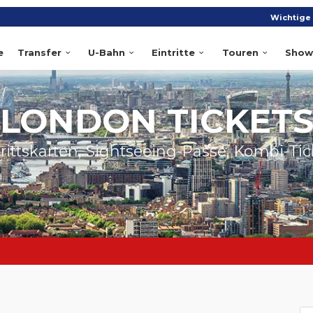
Wichtige 
e
Transfer
U-Bahn
Eintritte
Touren
Show
LONDON TICKET
trittskarten, Sightseeing-Pässe, Kombi-Tic