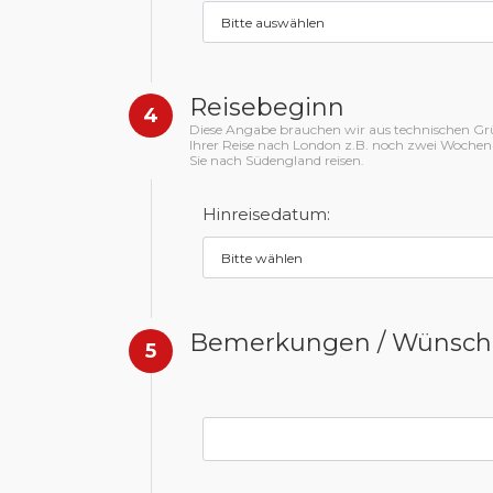
Reisebeginn
4
Diese Angabe brauchen wir aus technischen Gründ
Ihrer Reise nach London z.B. noch zwei Wochen
Sie nach Südengland reisen.
Hinreisedatum:
Bemerkungen / Wünsch
5