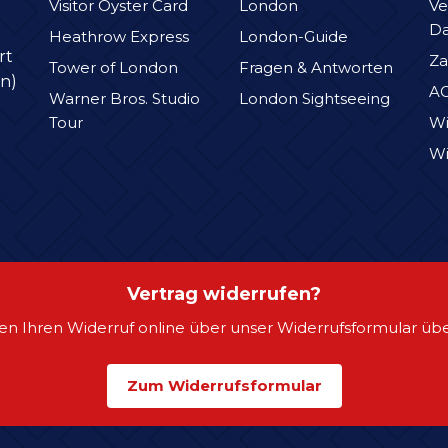
Visitor Oyster Card
London
Ve
D
Heathrow Express
London-Guide
rt
Za
Tower of London
Fragen & Antworten
n)
A
Warner Bros. Studio
London Sightseeing
Tour
Wi
Wi
Vertrag widerrufen?
en Ihren Widerruf online über unser Widerrufsformular übe
Zum Widerrufsformular