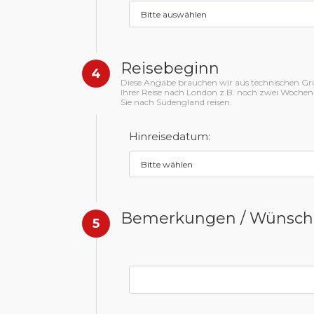
Reisebeginn
4
Diese Angabe brauchen wir aus technischen Gründ
Ihrer Reise nach London z.B. noch zwei Wochen
Sie nach Südengland reisen.
Hinreisedatum:
Bemerkungen / Wünsch
5