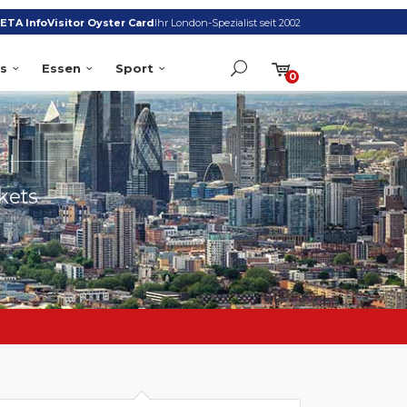
ETA Info
Visitor Oyster Card
Ihr London-Spezialist seit 2002
s
Essen
Sport
0
S
kets