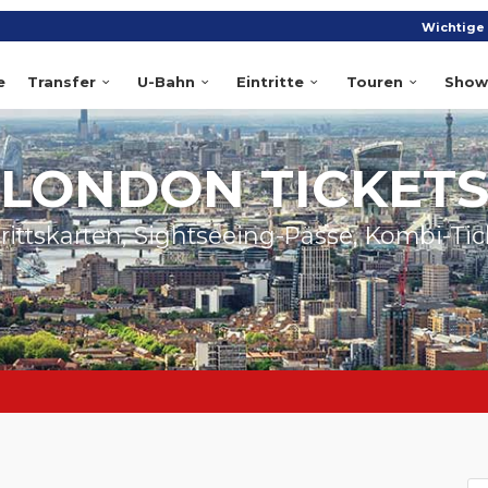
Wichtige 
e
Transfer
U-Bahn
Eintritte
Touren
Show
LONDON TICKET
trittskarten, Sightseeing-Pässe, Kombi-Tic