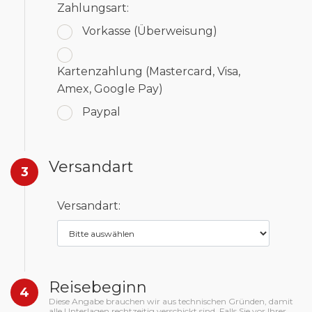
Zahlungsart:
Vorkasse
(Überweisung)
Kartenzahlung
(Mastercard, Visa,
Amex, Google Pay)
Paypal
Versandart
3
Versandart:
Reisebeginn
4
Diese Angabe brauchen wir aus technischen Gründen, damit
alle Unterlagen rechtzeitig verschickt sind. Falls Sie vor Ihrer