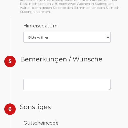
Reise nach London z.B. noch zwei Wochen in Südengland
wären, dann geben Sie bitte den Termin an, an dem Sie nach
Südengland reisen.
Hinreisedatum:
Bemerkungen / Wünsche
5
Sonstiges
6
Gutscheincode: