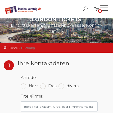
0
LONDON TICKETS
Eintrittskarten, Sightseeing-Pässe, Kombi-
Tickets
Home
Buchung
Ihre Kontaktdaten
1
Anrede:
Herr
Frau
divers
Titel/Firma: