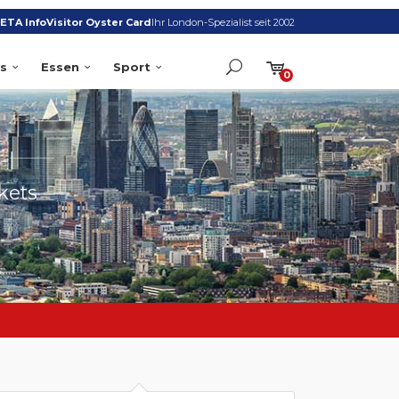
ETA Info
Visitor Oyster Card
Ihr London-Spezialist seit 2002
s
Essen
Sport
0
S
kets