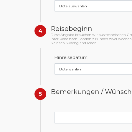
Reisebeginn
4
Diese Angabe brauchen wir aus technischen Gründ
Ihrer Reise nach London z.B. noch zwei Wochen
Sie nach Südengland reisen.
Hinreisedatum:
Bemerkungen / Wünsch
5