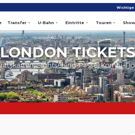
Wichtige 
e
Transfer
U-Bahn
Eintritte
Touren
Show
LONDON TICKET
trittskarten, Sightseeing-Pässe, Kombi-Tic