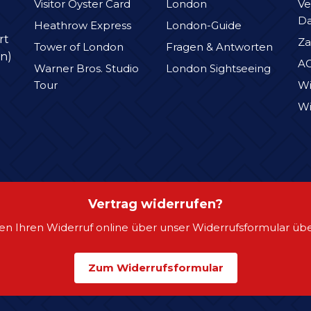
Visitor Oyster Card
London
Ve
D
Heathrow Express
London-Guide
rt
Za
Tower of London
Fragen & Antworten
n)
A
Warner Bros. Studio
London Sightseeing
Tour
Wi
Wi
Vertrag widerrufen?
en Ihren Widerruf online über unser Widerrufsformular übe
Zum Widerrufsformular