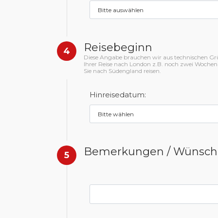
Reisebeginn
4
Diese Angabe brauchen wir aus technischen Gründ
Ihrer Reise nach London z.B. noch zwei Wochen
Sie nach Südengland reisen.
Hinreisedatum:
Bemerkungen / Wünsch
5