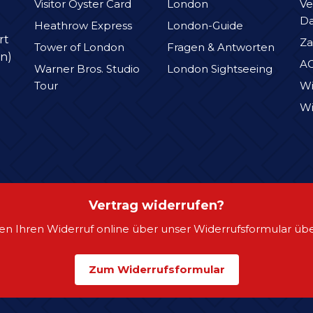
Visitor Oyster Card
London
Ve
D
Heathrow Express
London-Guide
rt
Za
Tower of London
Fragen & Antworten
n)
A
Warner Bros. Studio
London Sightseeing
Tour
Wi
Wi
Vertrag widerrufen?
en Ihren Widerruf online über unser Widerrufsformular übe
Zum Widerrufsformular