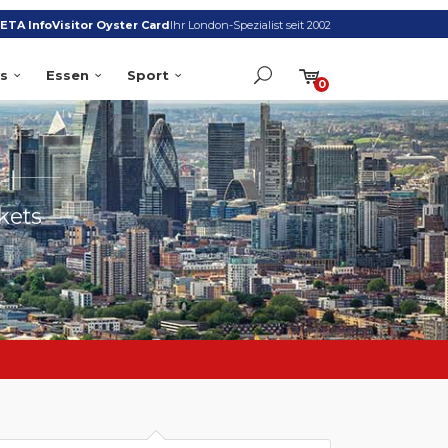
ETA Info
Visitor Oyster Card
Ihr London-Spezialist seit 2002
s
Essen
Sport
0
S
kets