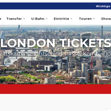
Wichtige 
e
Transfer
U-Bahn
Eintritte
Touren
Show
LONDON TICKET
trittskarten, Sightseeing-Pässe, Kombi-Tic