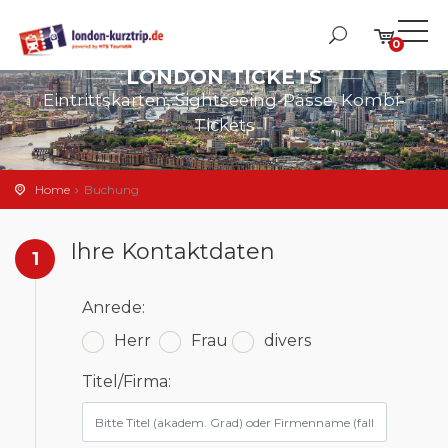
0
LONDON TICKETS
Eintrittskarten, Sightseeing-Pässe, Kombi-
Tickets
Home
Buchung
Ihre Kontaktdaten
1
Anrede:
Herr
Frau
divers
Titel/Firma: