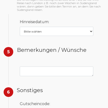
Reise nach London z.B. noch zwei Wochen in Südengland
wären, dann geben Sie bitte den Termin an, an dem Sie nach
Südengland reisen.
Hinreisedatum:
Bemerkungen / Wünsche
5
Sonstiges
6
Gutscheincode: