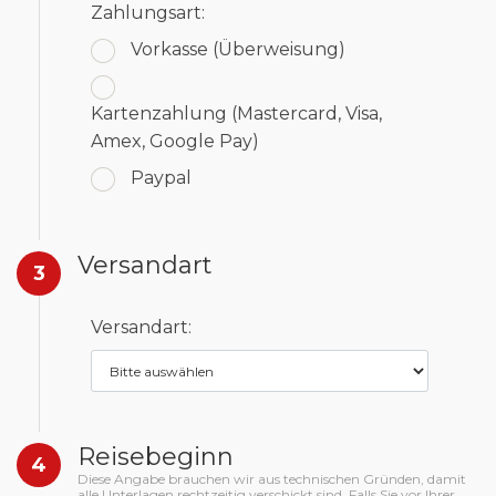
Zahlungsart:
Vorkasse
(Überweisung)
Kartenzahlung
(Mastercard, Visa,
Amex, Google Pay)
Paypal
Versandart
3
Versandart:
Reisebeginn
4
Diese Angabe brauchen wir aus technischen Gründen, damit
alle Unterlagen rechtzeitig verschickt sind. Falls Sie vor Ihrer