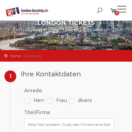
0
LONDON TICKETS
Eintrittskarten, Sightseeing-Pässe, Kombi-
Tickets
Home
Buchung
Ihre Kontaktdaten
1
Anrede:
Herr
Frau
divers
Titel/Firma: