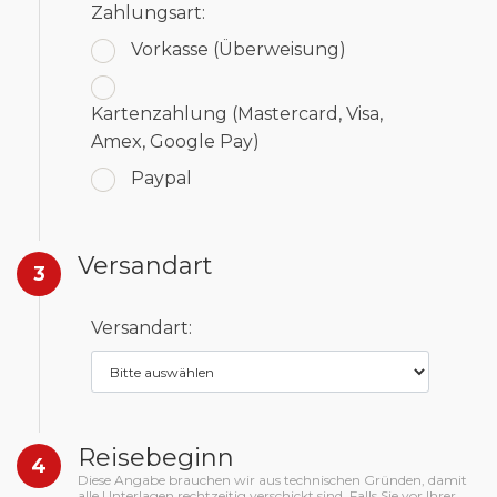
Zahlungsart:
Vorkasse
(Überweisung)
Kartenzahlung
(Mastercard, Visa,
Amex, Google Pay)
Paypal
Versandart
3
Versandart:
Reisebeginn
4
Diese Angabe brauchen wir aus technischen Gründen, damit
alle Unterlagen rechtzeitig verschickt sind. Falls Sie vor Ihrer