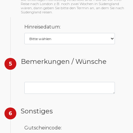
Reise nach London z.B. noch zwei Wochen in Südengland
wären, dann geben Sie bitte den Termin an, an dem Sie nach
Südengland reisen.
Hinreisedatum:
Bemerkungen / Wünsche
5
Sonstiges
6
Gutscheincode: