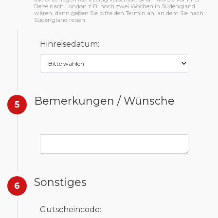
Reise nach London z.B. noch zwei Wochen in Südengland
wären, dann geben Sie bitte den Termin an, an dem Sie nach
Südengland reisen.
Hinreisedatum:
Bemerkungen / Wünsche
5
Sonstiges
6
Gutscheincode: