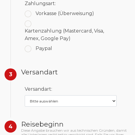
Zahlungsart:
Vorkasse
(Überweisung)
Kartenzahlung
(Mastercard, Visa,
Amex, Google Pay)
Paypal
Versandart
3
Versandart:
Reisebeginn
4
Diese Angabe brauchen wir aus technischen Gründen, damit
alle Unterlagen rechtzeitig verschickt sind. Falls Sie vor Ihrer