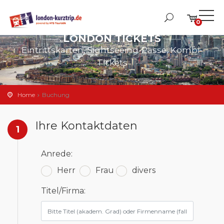
0
LONDON TICKETS
Eintrittskarten, Sightseeing-Pässe, Kombi-
Tickets
Home
Buchung
Ihre Kontaktdaten
1
Anrede:
Herr
Frau
divers
Titel/Firma: