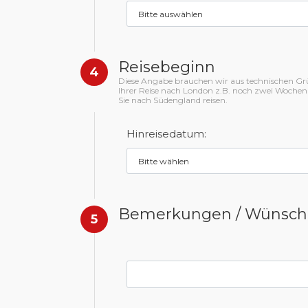
Reisebeginn
4
Diese Angabe brauchen wir aus technischen Gründ
Ihrer Reise nach London z.B. noch zwei Wochen
Sie nach Südengland reisen.
Hinreisedatum:
Bemerkungen / Wünsch
5