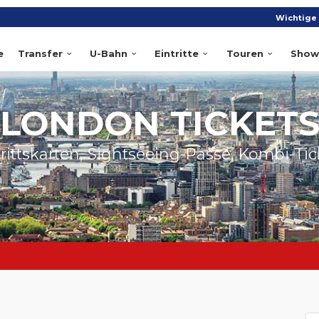
Wichtige 
e
Transfer
U-Bahn
Eintritte
Touren
Show
LONDON TICKET
trittskarten, Sightseeing-Pässe, Kombi-Tic