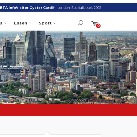
ETA Info
Visitor Oyster Card
Ihr London-Spezialist seit 2002
s
Essen
Sport
0
S
kets