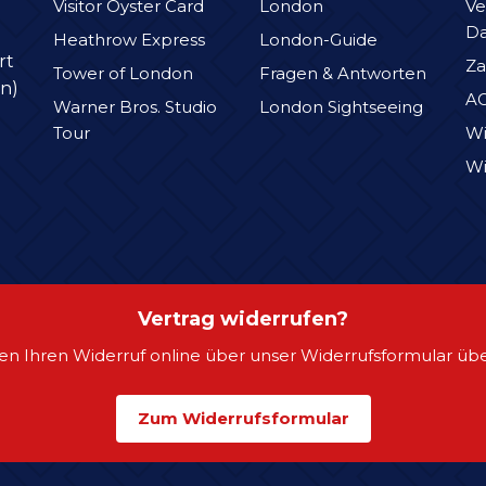
Visitor Oyster Card
London
Ve
D
Heathrow Express
London-Guide
rt
Za
Tower of London
Fragen & Antworten
n)
A
Warner Bros. Studio
London Sightseeing
Tour
Wi
Wi
Vertrag widerrufen?
en Ihren Widerruf online über unser Widerrufsformular übe
Zum Widerrufsformular