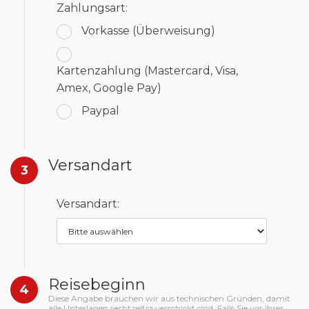
Zahlungsart:
Vorkasse
(Überweisung)
Kartenzahlung
(Mastercard, Visa,
Amex, Google Pay)
Paypal
Versandart
3
Versandart:
Reisebeginn
4
Diese Angabe brauchen wir aus technischen Gründen, damit
alle Unterlagen rechtzeitig verschickt sind. Falls Sie vor Ihrer