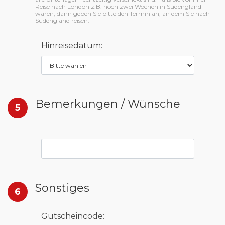
Reise nach London z.B. noch zwei Wochen in Südengland
wären, dann geben Sie bitte den Termin an, an dem Sie nach
Südengland reisen.
Hinreisedatum:
Bemerkungen / Wünsche
5
Sonstiges
6
Gutscheincode: