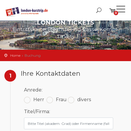
0
LONDON TICKETS
Eintrittskarten, Sightseeing-Pässe, Kombi-
Tickets
Home
Buchung
Ihre Kontaktdaten
1
Anrede:
Herr
Frau
divers
Titel/Firma: