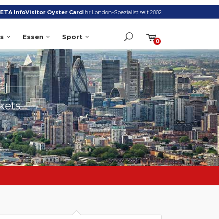
ETA Info
Visitor Oyster Card
Ihr London-Spezialist seit 2002
s
Essen
Sport
0
S
kets