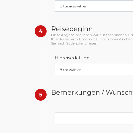
Reisebeginn
4
Diese Angabe brauchen wir aus technischen Gründ
Ihrer Reise nach London z.B. noch zwei Wochen
Sie nach Südengland reisen.
Hinreisedatum:
Bemerkungen / Wünsch
5