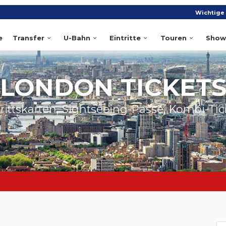
Wichtige 
e
Transfer
U-Bahn
Eintritte
Touren
Show
LONDON TICKET
trittskarten, Sightseeing-Pässe, Kombi-Tic