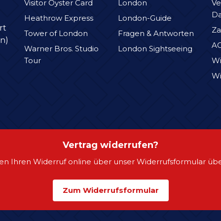
Visitor Oyster Card
London
Ve
D
Heathrow Express
London-Guide
rt
Za
Tower of London
Fragen & Antworten
n)
A
Warner Bros. Studio
London Sightseeing
Tour
Wi
Wi
Vertrag widerrufen?
en Ihren Widerruf online über unser Widerrufsformular übe
Zum Widerrufsformular