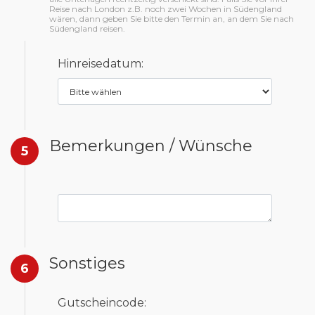
Reise nach London z.B. noch zwei Wochen in Südengland
wären, dann geben Sie bitte den Termin an, an dem Sie nach
Südengland reisen.
Hinreisedatum:
Bemerkungen / Wünsche
5
Sonstiges
6
Gutscheincode: