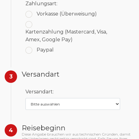
Zahlungsart:
Vorkasse
(Überweisung)
Kartenzahlung
(Mastercard, Visa,
Amex, Google Pay)
Paypal
Versandart
3
Versandart:
Reisebeginn
4
Diese Angabe brauchen wir aus technischen Gründen, damit
alle Unterlagen rechtzeitig verschickt sind. Falls Sie vor Ihrer