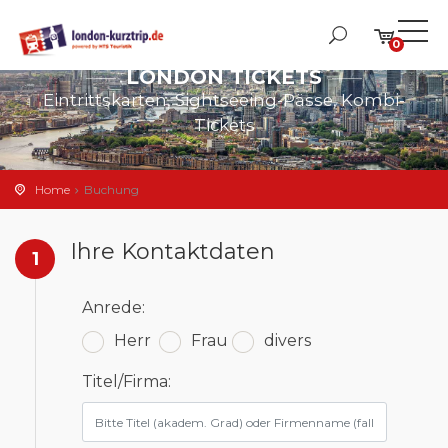
0
LONDON TICKETS
Eintrittskarten, Sightseeing-Pässe, Kombi-
Tickets
Home
Buchung
Ihre Kontaktdaten
1
Anrede:
Herr
Frau
divers
Titel/Firma: